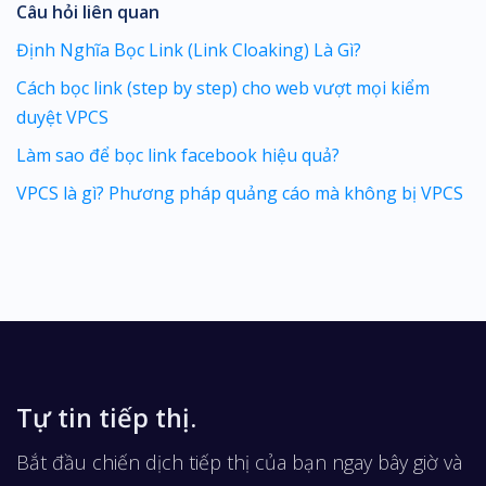
Câu hỏi liên quan
Định Nghĩa Bọc Link (Link Cloaking) Là Gì?
Cách bọc link (step by step) cho web vượt mọi kiểm
duyệt VPCS
Làm sao để bọc link facebook hiệu quả?
VPCS là gì? Phương pháp quảng cáo mà không bị VPCS
Tự tin tiếp thị.
Bắt đầu chiến dịch tiếp thị của bạn ngay bây giờ và